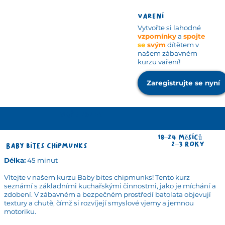
Varení
Vytvořte si lahodné
vzpomínky
a
spojte
se
svým
dítětem v
našem
zábavném
kurzu vaření!
Zaregistrujte se nyní
Naše kurzy
18–24 měsíců
2–3 roky
Baby bites chipmunks
Délka:
45 minut
Vítejte v našem kurzu Baby bites chipmunks! Tento kurz
seznámí s základními kuchařskými činnostmi, jako je míchání a
zdobení. V zábavném a bezpečném prostředí batolata objevují
textury a chutě, čímž si rozvíjejí smyslové vjemy a jemnou
motoriku.