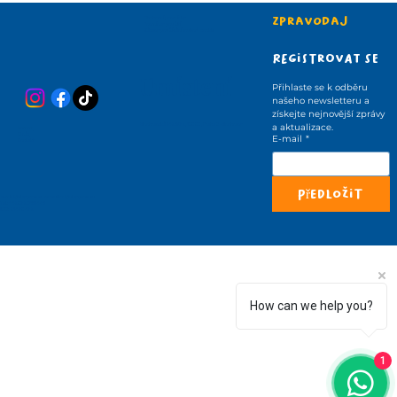
Zpravodaj
Obchodní podmínky
Podmínky použití
Zásady používání souborů cookie
Registrovat se
Umístení
Přihlaste se k odběru 
našeho newsletteru a 
získejte nejnovější zprávy 
Vinohradská 1425/72, 130 00 , Praha 3 -Vinohrady
a aktualizace.
Domov
O nás
E-mail
*
Kontakt
Předložit
admin@playgrow.eu
reception@playgrow.eu
Tel.: +420720651485
IČO: 214 70 472
How can we help you?
1