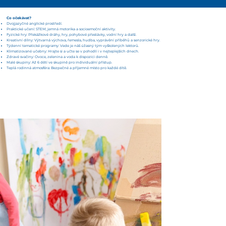
Co očekávat?
Dvojjazyčné anglické prostředí.
Praktické učení: STEM, jemná motorika a socioemoční aktivity.
Fyzické hry: Překážkové dráhy, hry, pohybové přestávky, vodní hry a další.
Kreativní dílny: Výtvarná výchova, řemesla, hudba, vyprávění příběhů a senzorické hry.
Týdenní tematické programy: Vede je náš úžasný tým vyškolených lektorů.
Klimatizované učebny: Hrajte si a učte se v pohodlí i v nejteplejších dnech.
Zdravé svačiny: Ovoce, zelenina a voda k dispozici denně.
Malé skupiny: Až 6 dětí ve skupině pro individuální přístup.
Teplá rodinná atmosféra: Bezpečné a příjemné místo pro každé dítě.