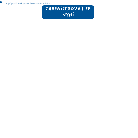
V případě nedostavení se nevrací záloha.
Zaregistrovat se
nyní