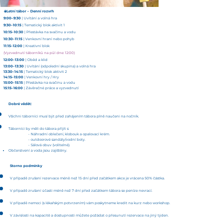
☀️Letní tábor – Denní rozvrh
9:00–9:30
| Uvítání a volná hra
9:30–10:15
| Tematický blok aktivit 1
10:15–10:30
| Přestávka na svačinu a vodu
10:30–11:15
| Venkovní hraní nebo pohyb
11:15–12:00
| Kreativní blok
(Vyzvednutí táborníků na půl dne: 12:00)
12:00–13:00
| Oběd a klid
13:00–13:30
| Uvítání (odpolední skupina) a volná hra
13:30–14:15
| Tematický blok aktivit 2
14:15–15:00
| Venkovní hry / Hry
15:00–15:15
| Přestávka na svačinu a vodu
15:15–16:00
| Závěrečné práce a vyzvednutí
Dobré vědět:
Všichni táborníci musí být před zahájením tábora plně naučeni na nočník.
Táborníci by měli do tábora přijít s:
- Náhradní oblečení, klobouk a opalovací krém.
- outdoorové sandály/vodní boty.
- Sálová obuv (volitelné).
Občerstvení a voda jsou zajištěny.
Storno podmínky
V případě zrušení rezervace méně než 15 dní před začátkem akce je vrácena 50% částka.
V případě zrušení účasti méně než 7 dní před začátkem tábora se peníze nevrací.
V případě nemoci (s lékařským potvrzením) vám poskytneme kredit na kurz nebo workshop.
V závislosti na kapacitě a dostupnosti můžete požádat o přesunutí rezervace na jiný týden.