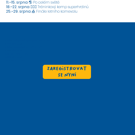
11.–15. srpna
🌎 Po celém světě
18.–22. srpna
🦸🏼‍♀️ Tréninkový kemp superhrdinů
25.–29. srpna
🎪 Finále letního karnevalu
Možnosti táborového programu
2025
Půldenní dopolední program
: 9:00 – 12:00
5 000 Kč
(týdně)
Půldenní odpoledne
: 13:00 – 16:00
5
000 Kč
(týdně)
Celý den
: 9:00 – 16:00
7 000 Kč
(týdně)
Bio oběd
(150 / den)
Zaregistrovat
se nyní