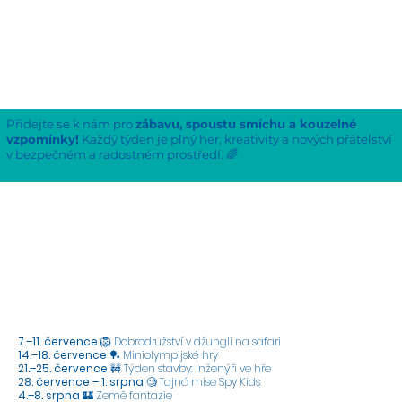
Přidejte se k nám pro
zábavu, spoustu smíchu a kouzelné
vzpomínky!
Každý týden je plný her, kreativity a nových přátelství
v bezpečném a radostném prostředí. 🌈
7.–11. července
🦁 Dobrodružství v džungli na safari
14.–18. července
🏓 Miniolympijské hry
21.–25. července
🚧 Týden stavby: Inženýři ve hře
28. července – 1. srpna
🧐 Tajná mise Spy Kids
4.–8. srpna
🏰 Země fantazie