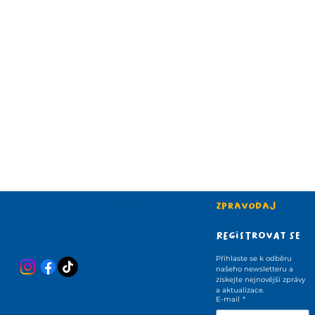
Zpravodaj
Obchodní podmínky
Podmínky použití
Zásady používání souborů cookie
Registrovat se
Umístení
Přihlaste se k odběru 
našeho newsletteru a 
získejte nejnovější zprávy 
Vinohradská 1425/72, 130 00 , Praha 3 -Vinohrady
a aktualizace.
Domov
O nás
E-mail
*
Kontakt