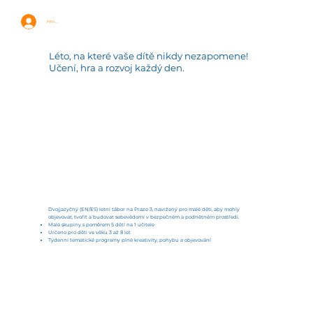
Přihlásit se
Léto, na které vaše dítě nikdy nezapomene!
Učení, hra a rozvoj každý den.
Dvojjazyčný (EN/ES) letní tábor na Praze 3, navržený pro malé děti, aby mohly
objevovat, tvořit a budovat sebevědomí v bezpečném a podnětném prostředí.
Malé skupiny s poměrem 5 dětí na 1 učitele
Určeno pro děti ve věku 3 až 8 let
Týdenní tematické programy plné kreativity, pohybu a objevování