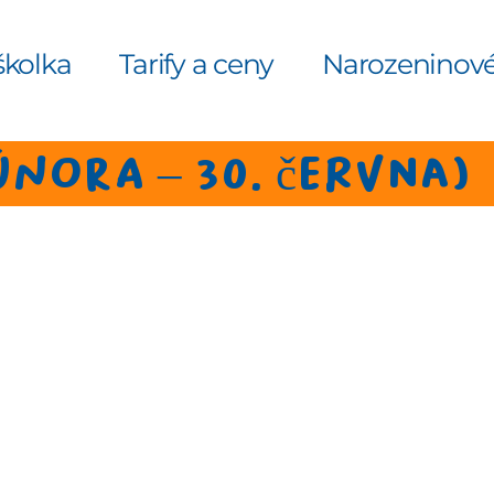
školka
Tarify a ceny
Narozeninové
 února – 30. června)