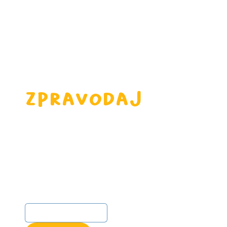
Zpravodaj
Registrovat se
Přihlaste se k odběru našeho 
newsletteru a získejte nejnovější 
zprávy a aktualizace.
E-mail
*