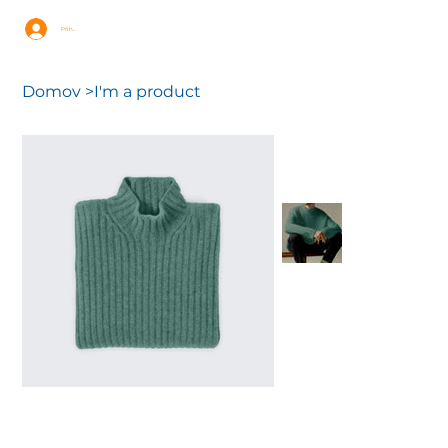
Přihlásit se
Domov
>
I'm a product