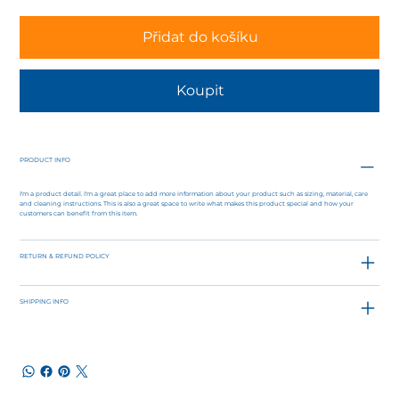
Přidat do košíku
Koupit
PRODUCT INFO
I'm a product detail. I'm a great place to add more information about your product such as sizing, material, care
and cleaning instructions. This is also a great space to write what makes this product special and how your
customers can benefit from this item.
RETURN & REFUND POLICY
SHIPPING INFO