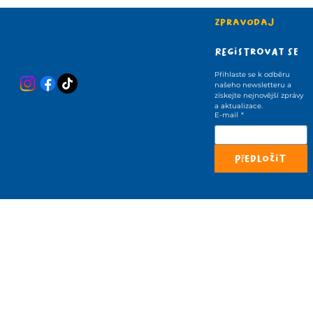
Zpravodaj
Obchodní podmínky
Podmínky použití
Zásady používání souborů cookie
Registrovat se
Umístení
Přihlaste se k odběru 
našeho newsletteru a 
získejte nejnovější zprávy 
Vinohradská 1425/72, 130 00 , Praha 3 -Vinohrady
a aktualizace.
Domov
O nás
E-mail
*
Kontakt
Předložit
admin@playgrow.eu
reception@playgrow.eu
Tel.: +420720651485
IČO: 214 70 472