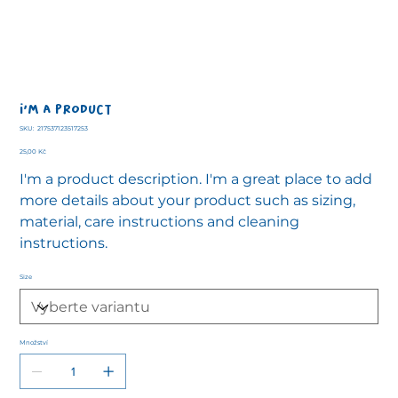
I'm a product
SKU
SKU:
217537123517253
217537123517253
Cena
25,00 Kč
I'm a product description. I'm a great place to add
more details about your product such as sizing,
material, care instructions and cleaning
instructions.
Size
Množství