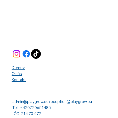
Domov
O nás
Kontakt
admin@playgrow.eu
reception@playgrow.eu
Tel.: +420720651485
IČO: 214 70 472