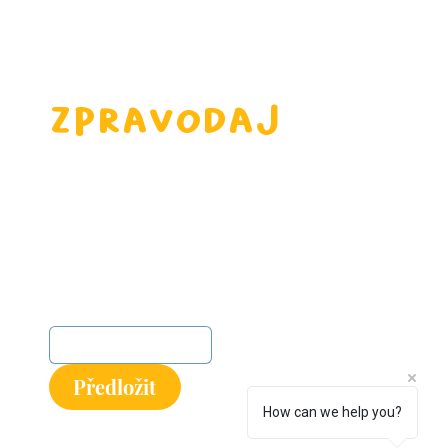
Zpravodaj
Registrovat se
Přihlaste se k odběru našeho 
newsletteru a získejte nejnovější 
zprávy a aktualizace.
E-mail
*
Předložit
How can we help you?