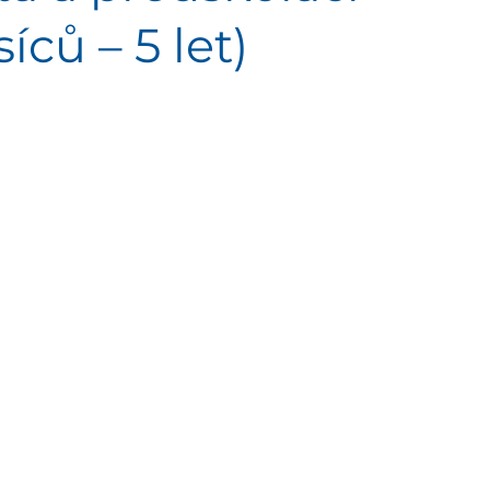
íců – 5 let)