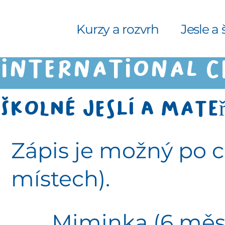
Kurzy a rozvrh
Jesle a 
INTERNATIONAL C
Školné jeslí a mate
Zápis je možný po ce
místech).
Miminka (6 měsí