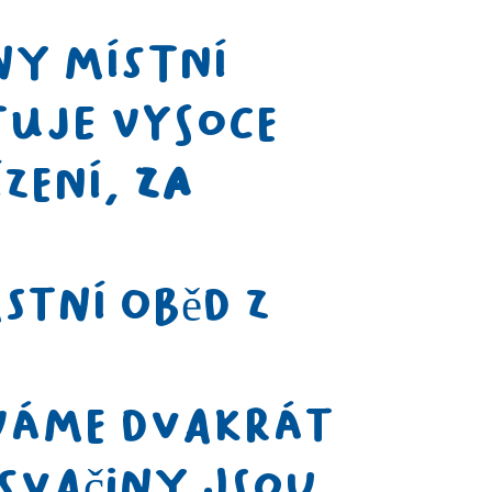
ny místní
tuje vysoce
ízení,
za
stní oběd z
váme dvakrát
svačiny jsou