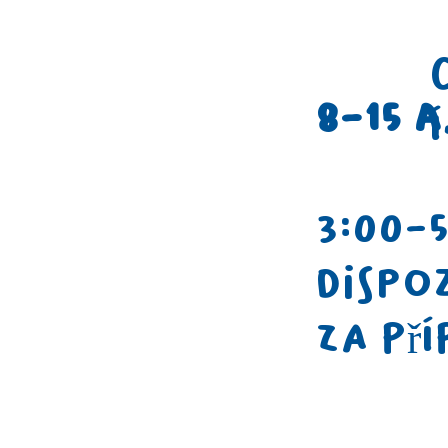
8-15 a
í
3:00-5
dispoz
za př