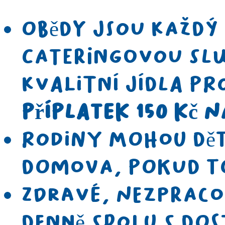
Obědy jsou každý
cateringovou slu
kvalitní jídla pr
příplatek 150 Kč n
​Rodiny mohou dě
domova, pokud to
Zdravé, nezprac
denně spolu s do