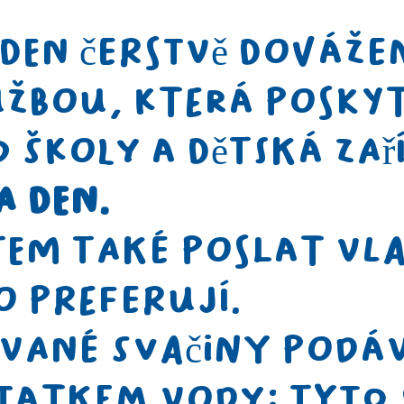
 den čerstvě dováže
žbou, která posky
o školy a dětská zař
a den.
tem také poslat vla
 preferují.
ované svačiny podá
statkem vody; tyto 