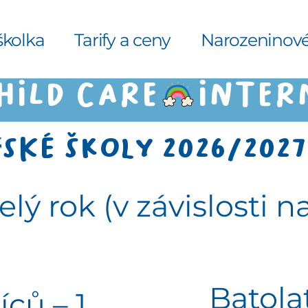
školka
Tarify a ceny
Narozeninové
HILD CARE
řské školy 2026/202
lý rok (v závislosti n
Batola
ců – 1