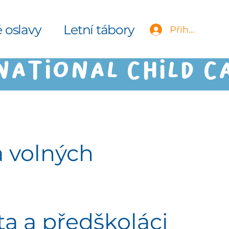
 oslavy
Letní tábory
Události
Přihlásit se
7
a volných
ta a předškoláci