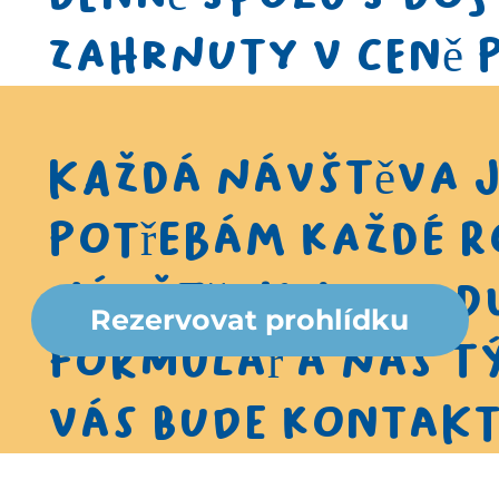
zahrnuty v ceně
Každá návštěva j
potřebám každé r
návštěvy jednod
Rezervovat prohlídku
formulář a náš tý
vás bude kontak