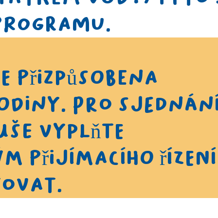
 programu.
e přizpůsobena
odiny. Pro sjednán
uše vyplňte
m přijímacího řízení
tovat.