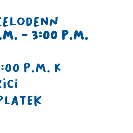
Celodenn
.m. - 3:00 p.m.
:00 p.m. k
ici
íplatek